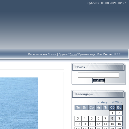
Суббота, 08.08.2026, 02:27
Вы вошли как
Гость
|
Группа
"
Гости
"
Приветствую Вас
Гость
|
RSS
Поиск
Календарь
«
Август 2026
»
Пн
Вт
Ср
Чт
Пт
Сб
Вс
1
2
3
4
5
6
7
8
9
10
11
12
13
14
15
16