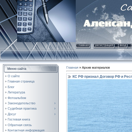
главная
регистрация
вход
Главная
»
Архив материалов
Меню сайта
О сайте
КС РФ признал Договор РФ и Рес
Главная страница
Блог
Литература
Фотоальбом
Законодательство
Судебная практика
Досуг
Гостевая книга
Обратная связь
Контактная информация