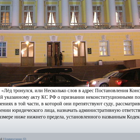
а «Лёд тронулся,
или
Несколько слов в адрес Постановления Кон
й указанному акту КС РФ о признании неконституционными по
ниях в той части, в которой они препятствуют суду, рассматри
нии юридического лица, назначать административную ответств
азмере ниже нижнего предела, установленного названным Кодек
14
|
Комментарии (0)