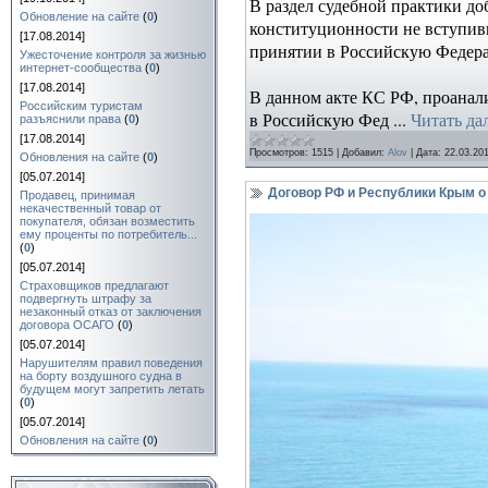
В раздел судебной практики до
Обновление на сайте
(
0
)
конституционности не вступив
[17.08.2014]
принятии в Российскую Федера
Ужесточение контроля за жизнью
интернет-сообщества
(
0
)
[17.08.2014]
В данном акте КС РФ, проанал
Российским туристам
в Российскую Фед
...
Читать да
разъяснили права
(
0
)
[17.08.2014]
Просмотров:
1515
|
Добавил:
Alov
|
Дата:
22.03.20
Обновления на сайте
(
0
)
[05.07.2014]
Договор РФ и Республики Крым о
Продавец, принимая
некачественный товар от
покупателя, обязан возместить
ему проценты по потребитель...
(
0
)
[05.07.2014]
Страховщиков предлагают
подвергнуть штрафу за
незаконный отказ от заключения
договора ОСАГО
(
0
)
[05.07.2014]
Нарушителям правил поведения
на борту воздушного судна в
будущем могут запретить летать
(
0
)
[05.07.2014]
Обновления на сайте
(
0
)