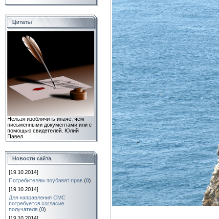
Цитаты
Нельзя изобличить иначе, чем
письменными документами или с
помощью свидетелей.
Юлий
Павел
Новости сайта
[19.10.2014]
Потребителям поубавят прав
(
0
)
[19.10.2014]
Для направления СМС
потребуется согласие
получателя
(
0
)
[19.10.2014]