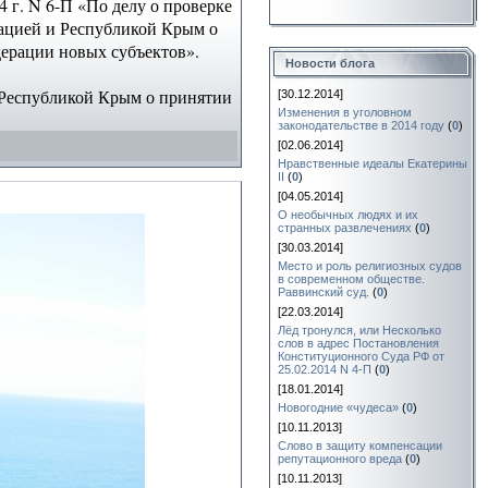
 г. N 6-П «По делу о проверке
ацией и Республикой Крым о
ерации новых субъектов».
Новости блога
 Республикой Крым о принятии
[30.12.2014]
Изменения в уголовном
законодательстве в 2014 году
(
0
)
[02.06.2014]
Нравственные идеалы Екатерины
II
(
0
)
[04.05.2014]
О необычных людях и их
странных развлечениях
(
0
)
[30.03.2014]
Место и роль религиозных судов
в современном обществе.
Раввинский суд.
(
0
)
[22.03.2014]
Лёд тронулся, или Несколько
слов в адрес Постановления
Конституционного Суда РФ от
25.02.2014 N 4-П
(
0
)
[18.01.2014]
Новогодние «чудеса»
(
0
)
[10.11.2013]
Слово в защиту компенсации
репутационного вреда
(
0
)
[10.11.2013]