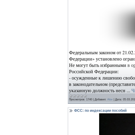
Федеральным законом от 21.02
Федерации» установлено ограни
Не могут быть избранными
в о
Российской Федерации:
- осужденные к лишению свобо
в законодательном (представит
указанную должность несн
...
Ч
Просмотров:
1740
|
Добавил:
Alov
|
Дата:
05.03.20
ФСС: по индексации пособий