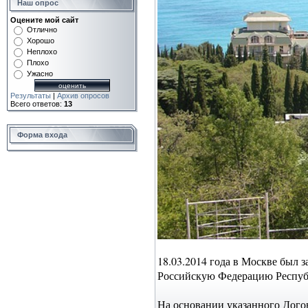
Наш опрос
Оцените мой сайт
Отлично
Хорошо
Неплохо
Плохо
Ужасно
Результаты
|
Архив опросов
Всего ответов:
13
Форма входа
18.03.2014 года в Москве был
Российскую Федерацию Республ
На основании указанного Догов