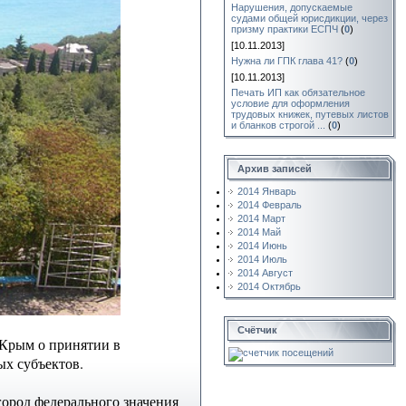
Нарушения, допускаемые
судами общей юрисдикции, через
призму практики ЕСПЧ
(
0
)
[10.11.2013]
Нужна ли ГПК глава 41?
(
0
)
[10.11.2013]
Печать ИП как обязательное
условие для оформления
трудовых книжек, путевых листов
и бланков строгой ...
(
0
)
Архив записей
2014 Январь
2014 Февраль
2014 Март
2014 Май
2014 Июнь
2014 Июль
2014 Август
2014 Октябрь
Счётчик
 Крым о принятии в
х субъектов.
город федерального значения