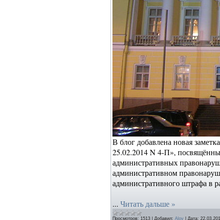
В блог добавлена новая заметк
25.02.2014 N 4-П»,
посвящённы
административных правонаруше
административном правонаруше
административного штрафа в р
...
Читать дальше »
Просмотров:
1513
|
Добавил:
Alov
|
Дата:
22.03.20