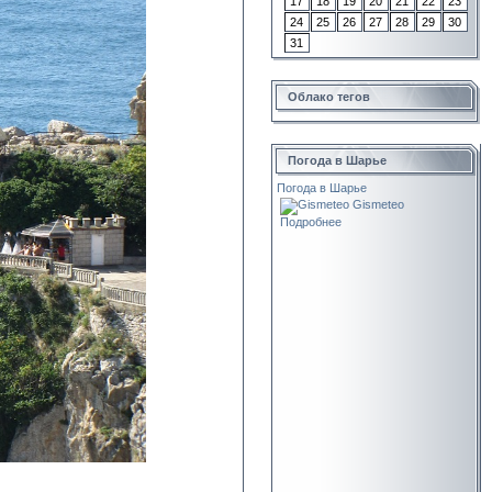
17
18
19
20
21
22
23
24
25
26
27
28
29
30
31
Облако тегов
Погода в Шарье
Погода в Шарье
Gismeteo
Подробнее