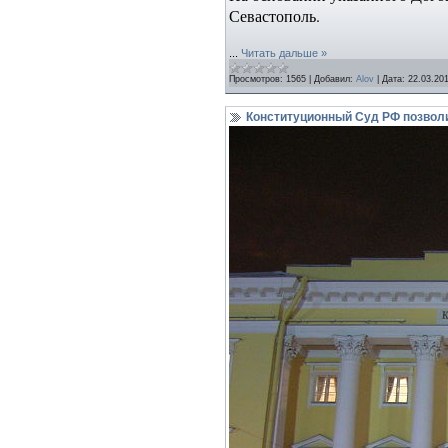
Севастополь.
...
Читать дальше »
Просмотров:
1565
|
Добавил:
Alov
|
Дата:
22.03.20
Конституционный Суд РФ позвол