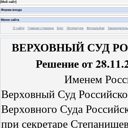
[
Мой сайт
]
Форма входа
Меню сайта
О сайте
Главная страница
Блог
Литература
Фотоальбом
Законодатель
ВЕРХОВНЫЙ СУД Р
Решение от
28
.11.
Именем Росс
Верховный Суд Российской
Верховного Суда Российс
при секретаре Степанищев