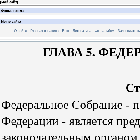
[
Мой сайт
]
Форма входа
Меню сайта
О сайте
Главная страница
Блог
Литература
Фотоальбом
Законодатель
ГЛАВА 5. ФЕД
Ст
Федеральное Собрание - 
Федерации - является пре
законодательным органом