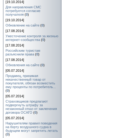
[19.10.2014]
Для направления СМС
потребуется согласие
получателя
(
0
)
[19.10.2014]
Обновление на сайте
(
0
)
[17.08.2014]
Ужесточение контроля за жизнью
интернет-сообщества
(
0
)
[17.08.2014]
Российским туристам
разъяснили права
(
0
)
[17.08.2014]
Обновления на сайте
(
0
)
[05.07.2014]
Продавец, принимая
некачественный товар от
покупателя, обязан возместить
ему проценты по потребитель...
(
0
)
[05.07.2014]
Страховщиков предлагают
подвергнуть штрафу за
незаконный отказ от заключения
договора ОСАГО
(
0
)
[05.07.2014]
Нарушителям правил поведения
на борту воздушного судна в
будущем могут запретить летать
(
0
)