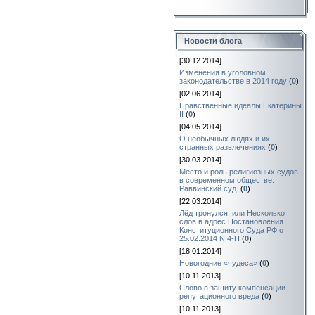
Новости блога
[30.12.2014]
Изменения в уголовном
законодательстве в 2014 году
(
0
)
[02.06.2014]
Нравственные идеалы Екатерины
II
(
0
)
[04.05.2014]
О необычных людях и их
странных развлечениях
(
0
)
[30.03.2014]
Место и роль религиозных судов
в современном обществе.
Раввинский суд.
(
0
)
[22.03.2014]
Лёд тронулся, или Несколько
слов в адрес Постановления
Конституционного Суда РФ от
25.02.2014 N 4-П
(
0
)
[18.01.2014]
Новогодние «чудеса»
(
0
)
[10.11.2013]
Слово в защиту компенсации
репутационного вреда
(
0
)
[10.11.2013]