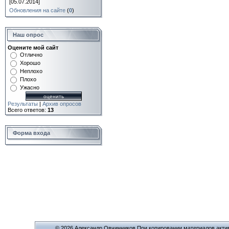
[05.07.2014]
Обновления на сайте
(
0
)
Наш опрос
Оцените мой сайт
Отлично
Хорошо
Неплохо
Плохо
Ужасно
Результаты
|
Архив опросов
Всего ответов:
13
Форма входа
© 2026 Александр Овчинников При копировании материалов актив