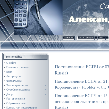
главная
регистрация
вход
Меню сайта
О сайте
Постановление ЕСПЧ от 07.
Главная страница
Russia)
Блог
Литература
Постановление ЕСПЧ от 21.0
Фотоальбом
Законодательство
Королевства»
(Golder v. the
Судебная практика
Постановление ЕСПЧ от 15.1
Досуг
Гостевая книга
пенсионеров-льготников прот
Обратная связь
Russia)
Контактная информация