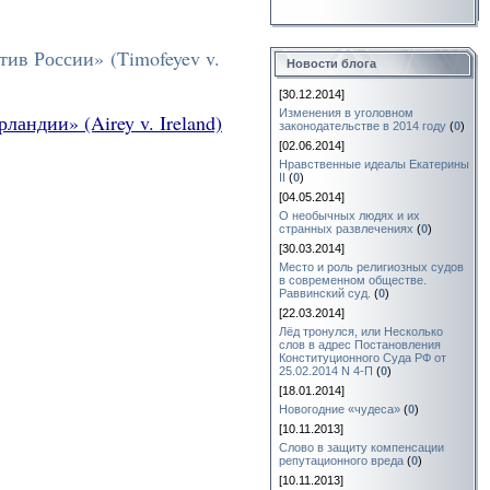
ив России» (Timofeyev v.
Новости блога
[30.12.2014]
Изменения в уголовном
рландии
» (Airey v. Ireland)
законодательстве в 2014 году
(
0
)
[02.06.2014]
Нравственные идеалы Екатерины
II
(
0
)
[04.05.2014]
О необычных людях и их
странных развлечениях
(
0
)
[30.03.2014]
Место и роль религиозных судов
в современном обществе.
Раввинский суд.
(
0
)
[22.03.2014]
Лёд тронулся, или Несколько
слов в адрес Постановления
Конституционного Суда РФ от
25.02.2014 N 4-П
(
0
)
[18.01.2014]
Новогодние «чудеса»
(
0
)
[10.11.2013]
Слово в защиту компенсации
репутационного вреда
(
0
)
[10.11.2013]