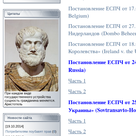
Постановление ЕСПЧ от 17.0
Belgium)
Цитаты
Постановление ЕСПЧ от 27.1
Нидерландов (Dombo Beheer B
Постановление ЕСПЧ от 18.0
Королевства» (Ireland v. the
Постановление ЕСПЧ от
2
Russia)
Часть 1
Часть 2
При каждом виде
государственного устройства
Постановление ЕСПЧ от 25.
сущность гражданина меняется.
Аристотель
Украины» (
Sovtransavto-Ho
Новости сайта
Часть 1
[19.10.2014]
Часть 2
Потребителям поубавят прав
(
0
)