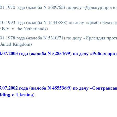
1.1970 года (жалоба N 2689/65) по делу «Делькур против 
0.1993 года (жалоба N 14448/88) по делу «Домбо Бехеер
.V. v. the Netherlands)
1.1978 года (жалоба N 5310/71) по делу «Ирландия про
 United Kingdom)
4.07.2003
года (жалоба N 5
2854
/
99
) по делу «
Рябых
прот
07.2002 года (жалоба N 48553/99) по делу «Совтранса
lding v. Ukraina)