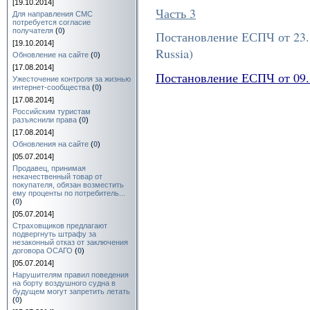
[19.10.2014]
Часть 3
Для направления СМС
потребуется согласие
получателя
(
0
)
Постановление ЕСПЧ от 23.1
[19.10.2014]
Russia)
Обновление на сайте
(
0
)
[17.08.2014]
Постановление ЕСПЧ от 09.1
Ужесточение контроля за жизнью
интернет-сообщества
(
0
)
[17.08.2014]
Российским туристам
разъяснили права
(
0
)
[17.08.2014]
Обновления на сайте
(
0
)
[05.07.2014]
Продавец, принимая
некачественный товар от
покупателя, обязан возместить
ему проценты по потребитель...
(
0
)
[05.07.2014]
Страховщиков предлагают
подвергнуть штрафу за
незаконный отказ от заключения
договора ОСАГО
(
0
)
[05.07.2014]
Нарушителям правил поведения
на борту воздушного судна в
будущем могут запретить летать
(
0
)