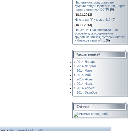
Нарушения, допускаемые
судами общей юрисдикции, через
призму практики ЕСПЧ
(
0
)
[10.11.2013]
Нужна ли ГПК глава 41?
(
0
)
[10.11.2013]
Печать ИП как обязательное
условие для оформления
трудовых книжек, путевых листов
и бланков строгой ...
(
0
)
Архив записей
2014 Январь
2014 Февраль
2014 Март
2014 Май
2014 Июнь
2014 Июль
2014 Август
2014 Октябрь
Счётчик
здать
бесплатный сайт
с
uCoz