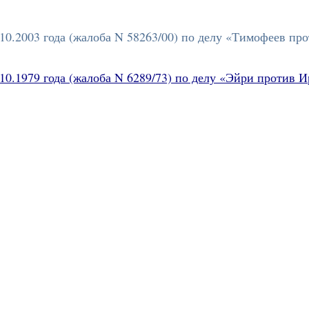
0.2003 года (жалоба N 58263/00) по делу «Тимофеев прот
0.1979 года (жалоба N 6289/73) по делу «
Эйри
против
И