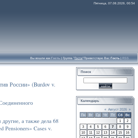
Пятница, 07.08.2026, 00:54
Вы вошли как
Гость
|
Группа
"
Гости
"
Приветствую Вас
Гость
|
RSS
Поиск
ив России» (Burdov v.
Календарь
 Соединенного
«
Август 2026
»
Пн
Вт
Ср
Чт
Пт
Сб
Вс
 другие, а также дела 68
1
2
d Pensioners» Cases v.
3
4
5
6
7
8
9
10
11
12
13
14
15
16