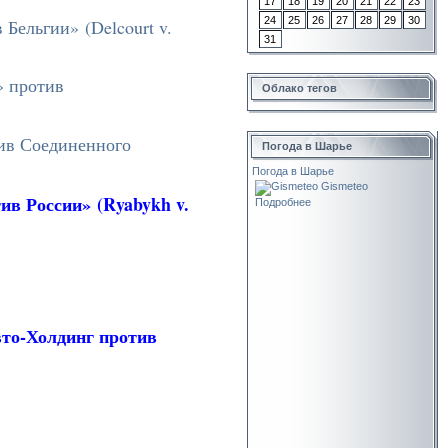
17
18
19
20
21
22
23
24
25
26
27
28
29
30
Бельгии» (Delcourt v.
31
» против
Облако тегов
тив Соединенного
Погода в Шарье
Погода в Шарье
Gismeteo
ив России» (Ryabykh v.
Подробнее
вто-Холдинг против