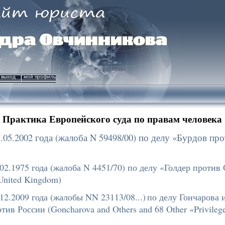
выход
мой профиль
Практика Европейского суда по правам человека
05.2002 года (жалоба N 59498/00) по делу «Бурдов прот
2.1975 года (жалоба N 4451/70) по делу «
Голдер против
 United Kingdom)
2.2009 года (жалобы NN 23113/08...)
по делу Гончарова и
ив России (Goncharova and Others and 68 Other «Privilege