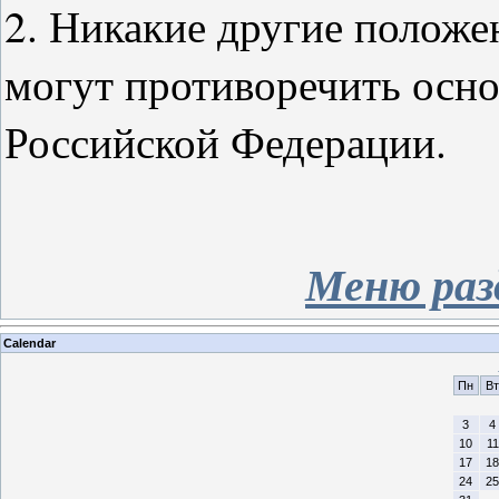
2. Никакие другие положе
могут противоречить осно
Российской Федерации.
Меню раз
Calendar
Пн
Вт
3
4
10
11
17
18
24
25