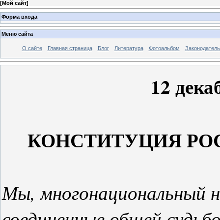
[
Мой сайт
]
Форма входа
Меню сайта
О сайте
Главная страница
Блог
Литература
Фотоальбом
Законодатель
12 дека
КОНСТИТУЦИЯ РО
Мы, многонациональный н
соединенные общей судьбой