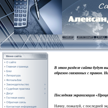
главная
регистрация
вход
Меню сайта
О сайте
В этом разделе сайта будут 
Главная страница
Блог
образом связанных с правом. 
Литература
Фотоальбом
Законодательство
Судебная практика
Досуг
Последняя экранизация
«Проце
Гостевая книга
Обратная связь
Начну, пожалуй, с последней э
Контактная информация