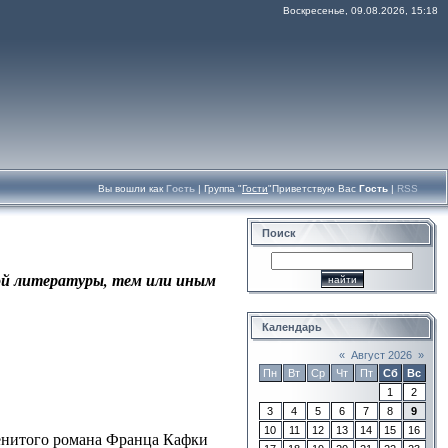
Воскресенье, 09.08.2026, 15:18
Вы вошли как
Гость
|
Группа
"
Гости
"
Приветствую Вас
Гость
|
RSS
Поиск
ной литературы, тем или иным
Календарь
«
Август 2026
»
Пн
Вт
Ср
Чт
Пт
Сб
Вс
1
2
3
4
5
6
7
8
9
10
11
12
13
14
15
16
менитого романа Франца Кафки