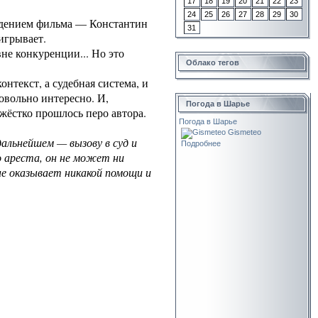
17
18
19
20
21
22
23
24
25
26
27
28
29
30
ведением фильма — Константин
31
игрывает.
не конкуренции... Но это
Облако тегов
нтекст, а судебная система, и
довольно интересно. И,
Погода в Шарье
жёстко прошлось перо автора.
Погода в Шарье
Gismeteo
дальнейшем — вызову в суд и
Подробнее
 ареста, он не может ни
не оказывает никакой помощи и