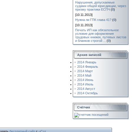
Нарушения, допускаемые
судами общей юрисдикции, через
призму практики ЕСПЧ
(
0
)
[10.11.2013]
Нужна ли ГПК глава 41?
(
0
)
[10.11.2013]
Печать ИП как обязательное
условие для оформления
трудовых книжек, путевых листов
и бланков строгой ...
(
0
)
Архив записей
2014 Январь
2014 Февраль
2014 Март
2014 Май
2014 Июнь
2014 Июль
2014 Август
2014 Октябрь
Счётчик
здать
бесплатный сайт
с
uCoz