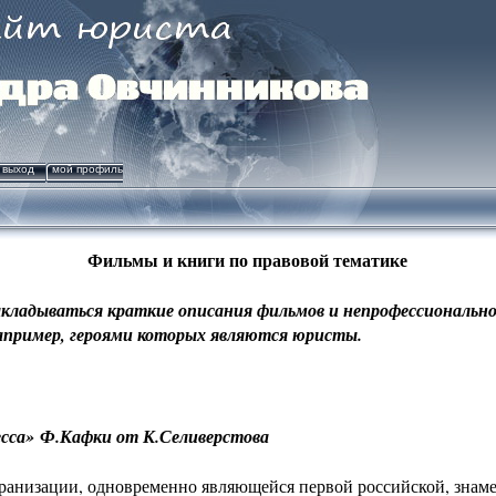
выход
мой профиль
Фильмы и книги по правовой тематике
выкладываться краткие описания фильмов и непрофессиональ
Например, героями которых являются юристы.
сса»
Ф.Кафки от К.Селиверстова
кранизации, одновременно являющейся первой российской, зна