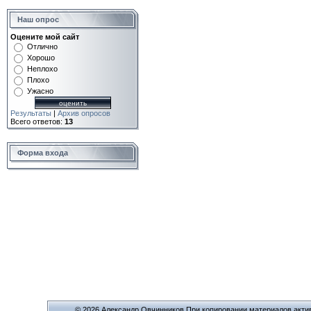
Наш опрос
Оцените мой сайт
Отлично
Хорошо
Неплохо
Плохо
Ужасно
Результаты
|
Архив опросов
Всего ответов:
13
Форма входа
© 2026 Александр Овчинников При копировании материалов актив