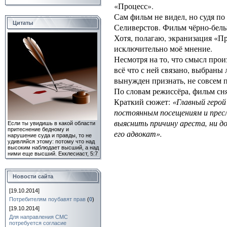
«Процесс».
Сам фильм не видел, но судя п
Цитаты
Селиверстов. Фильм чёрно-белы
Хотя, полагаю, экранизация «Пр
исключительно моё мнение.
Несмотря на то, что смысл прои
всё что с ней связано, выбраны 
вынужден признать, не совсем 
По словам режиссёра, фильм сн
Краткий сюжет:
«Главный герой
постоянным посещениям и пресл
выяснить причину ареста, ни д
Если ты увидишь в какой области
притеснение бедному и
его адвокат».
нарушение суда и правды, то не
удивляйся этому: потому что над
высоким наблюдает высший, а над
ними еще высший.
Екклесиаст, 5:7
Новости сайта
[19.10.2014]
Потребителям поубавят прав
(
0
)
[19.10.2014]
Для направления СМС
потребуется согласие