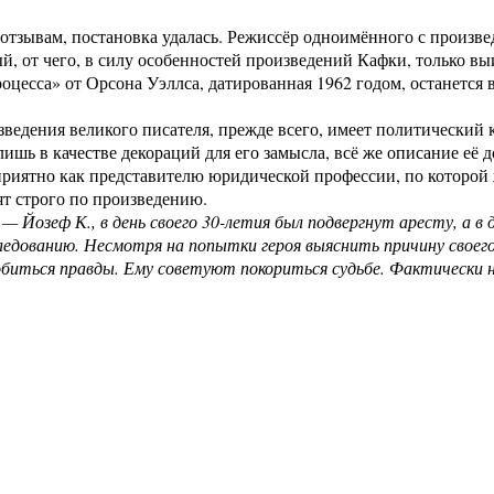
о отзывам, постановка удалась. Режиссёр одноимённого с произ
й, от чего, в силу особенностей произведений Кафки, только вы
оцесса» от Орсона Уэллса, датированная 1962 годом, останется в
зведения великого писателя, прежде всего, имеет политический ко
лишь в качестве декораций для его замысла, всё же описание её 
приятно как представителю юридической профессии, по которой 
ят строго по произведению.
 — Йозеф К., в день своего 30-летия был подвергнут аресту, а в 
едованию. Несмотря на попытки героя выяснить причину своего
обиться правды. Ему советуют покориться судьбе. Фактически 