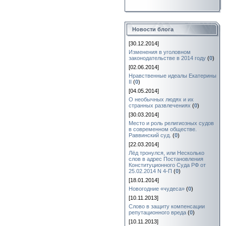
Новости блога
[30.12.2014]
Изменения в уголовном
законодательстве в 2014 году
(
0
)
[02.06.2014]
Нравственные идеалы Екатерины
II
(
0
)
[04.05.2014]
О необычных людях и их
странных развлечениях
(
0
)
[30.03.2014]
Место и роль религиозных судов
в современном обществе.
Раввинский суд.
(
0
)
[22.03.2014]
Лёд тронулся, или Несколько
слов в адрес Постановления
Конституционного Суда РФ от
25.02.2014 N 4-П
(
0
)
[18.01.2014]
Новогодние «чудеса»
(
0
)
[10.11.2013]
Слово в защиту компенсации
репутационного вреда
(
0
)
[10.11.2013]