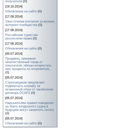
получателя
(
0
)
[19.10.2014]
Обновление на сайте
(
0
)
[17.08.2014]
Ужесточение контроля за жизнью
интернет-сообщества
(
0
)
[17.08.2014]
Российским туристам
разъяснили права
(
0
)
[17.08.2014]
Обновления на сайте
(
0
)
[05.07.2014]
Продавец, принимая
некачественный товар от
покупателя, обязан возместить
ему проценты по потребитель...
(
0
)
[05.07.2014]
Страховщиков предлагают
подвергнуть штрафу за
незаконный отказ от заключения
договора ОСАГО
(
0
)
[05.07.2014]
Нарушителям правил поведения
на борту воздушного судна в
будущем могут запретить летать
(
0
)
[05.07.2014]
Обновления на сайте
(
0
)