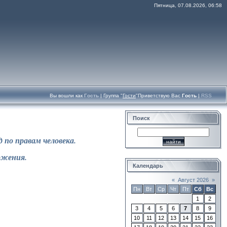
Пятница, 07.08.2026, 06:58
Вы вошли как
Гость
|
Группа
"
Гости
"
Приветствую Вас
Гость
|
RSS
Поиск
 по правам человека.
ожения.
Календарь
«
Август 2026
»
Пн
Вт
Ср
Чт
Пт
Сб
Вс
1
2
3
4
5
6
7
8
9
10
11
12
13
14
15
16