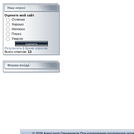
Наш опрос
Оцените мой сайт
Отлично
Хорошо
Неплохо
Плохо
Ужасно
Результаты
|
Архив опросов
Всего ответов:
13
Форма входа
© 2026 Александр Овчинников При копировании материалов актив