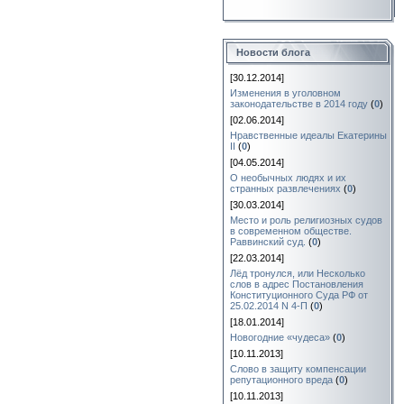
Новости блога
[30.12.2014]
Изменения в уголовном
законодательстве в 2014 году
(
0
)
[02.06.2014]
Нравственные идеалы Екатерины
II
(
0
)
[04.05.2014]
О необычных людях и их
странных развлечениях
(
0
)
[30.03.2014]
Место и роль религиозных судов
в современном обществе.
Раввинский суд.
(
0
)
[22.03.2014]
Лёд тронулся, или Несколько
слов в адрес Постановления
Конституционного Суда РФ от
25.02.2014 N 4-П
(
0
)
[18.01.2014]
Новогодние «чудеса»
(
0
)
[10.11.2013]
Слово в защиту компенсации
репутационного вреда
(
0
)
[10.11.2013]