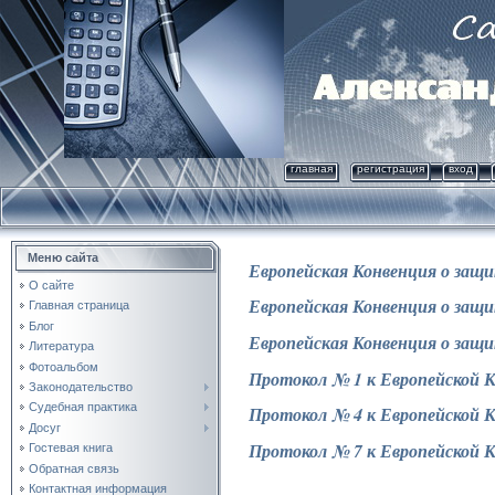
главная
регистрация
вход
Меню сайта
Европейская Конвенция о защит
О сайте
Европейская Конвенция о защит
Главная страница
Блог
Европейская Конвенция о защит
Литература
Фотоальбом
Протокол № 1 к
Европейской
К
Законодательство
Судебная практика
Протокол №
4
к
Европейской
К
Досуг
Протокол №
7
к
Европейской
К
Гостевая книга
Обратная связь
Контактная информация