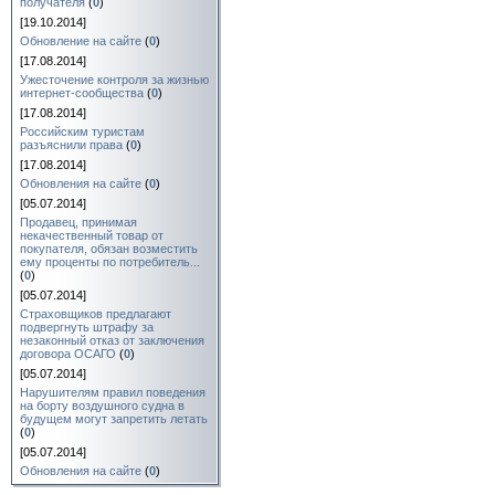
получателя
(
0
)
[19.10.2014]
Обновление на сайте
(
0
)
[17.08.2014]
Ужесточение контроля за жизнью
интернет-сообщества
(
0
)
[17.08.2014]
Российским туристам
разъяснили права
(
0
)
[17.08.2014]
Обновления на сайте
(
0
)
[05.07.2014]
Продавец, принимая
некачественный товар от
покупателя, обязан возместить
ему проценты по потребитель...
(
0
)
[05.07.2014]
Страховщиков предлагают
подвергнуть штрафу за
незаконный отказ от заключения
договора ОСАГО
(
0
)
[05.07.2014]
Нарушителям правил поведения
на борту воздушного судна в
будущем могут запретить летать
(
0
)
[05.07.2014]
Обновления на сайте
(
0
)