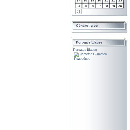
17
18
19
20
21
22
23
24
25
26
27
28
29
30
31
Облако тегов
Погода в Шарье
Погода в Шарье
Gismeteo
Подробнее