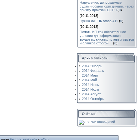
Нарушения, допускаемые
судами общей юрисдикции, через
призму практики ЕСПЧ
(
0
)
[10.11.2013]
Нужна ли ГПК глава 41?
(
0
)
[10.11.2013]
Печать ИП как обязательное
условие для оформления
трудовых книжек, путевых листов
и бланков строгой ...
(
0
)
Архив записей
2014 Январь
2014 Февраль
2014 Март
2014 Май
2014 Июнь
2014 Июль
2014 Август
2014 Октябрь
Счётчик
здать
бесплатный сайт
с
uCoz