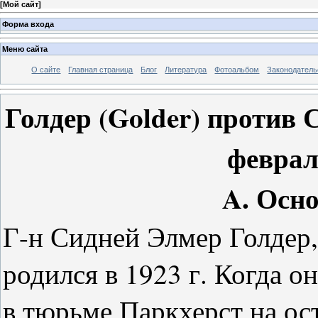
[
Мой сайт
]
Форма входа
Меню сайта
О сайте
Главная страница
Блог
Литература
Фотоальбом
Законодатель
Голдер (Golder) против
феврал
A. Осн
Г-н Сидней Элмер Голдер
родился в 1923 г. Когда 
в тюрьме Паркхерст на ост