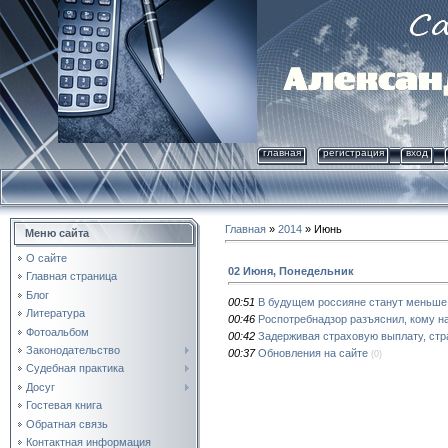
главная
регистрация
вход
Главная
»
2014
»
Июнь
Меню сайта
О сайте
02 Июня, Понедельник
Главная страница
Блог
00:51
В будущем россияне станут меньше п
Литература
00:46
Роспотребнадзор разъяснил, кому н
Фотоальбом
00:42
Задерживая страховую выплату, ст
Законодательство
00:37
Обновления на сайте
(0)
Судебная практика
Досуг
Гостевая книга
Обратная связь
Контактная информация