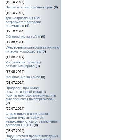
[19.10.2014]
Потребителям поубавят прав
(
0
)
[19.10.2014]
Для направления СМС
потребуется согласие
получателя
(
0
)
[19.10.2014]
Обновление на сайте
(
0
)
[17.08.2014]
Ужесточение контроля за жизнью
интернет-сообщества
(
0
)
[17.08.2014]
Российским туристам
разъяснили права
(
0
)
[17.08.2014]
Обновления на сайте
(
0
)
[05.07.2014]
Продавец, принимая
некачественный товар от
покупателя, обязан возместить
ему проценты по потребитель...
(
0
)
[05.07.2014]
Страховщиков предлагают
подвергнуть штрафу за
незаконный отказ от заключения
договора ОСАГО
(
0
)
[05.07.2014]
Нарушителям правил поведения
на борту воздушного судна в