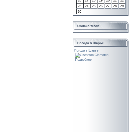
16
17
18
19
20
21
22
23
24
25
26
27
28
29
30
Облако тегов
Погода в Шарье
Погода в Шарье
Gismeteo
Подробнее