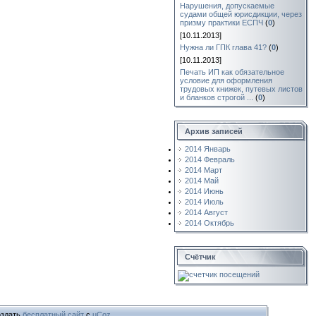
Нарушения, допускаемые
судами общей юрисдикции, через
призму практики ЕСПЧ
(
0
)
[10.11.2013]
Нужна ли ГПК глава 41?
(
0
)
[10.11.2013]
Печать ИП как обязательное
условие для оформления
трудовых книжек, путевых листов
и бланков строгой ...
(
0
)
Архив записей
2014 Январь
2014 Февраль
2014 Март
2014 Май
2014 Июнь
2014 Июль
2014 Август
2014 Октябрь
Счётчик
здать
бесплатный сайт
с
uCoz