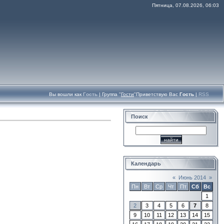
Пятница, 07.08.2026, 06:03
Вы вошли как
Гость
|
Группа
"
Гости
"
Приветствую Вас
Гость
|
RSS
Поиск
Календарь
«
Июнь 2014
»
Пн
Вт
Ср
Чт
Пт
Сб
Вс
1
2
3
4
5
6
7
8
9
10
11
12
13
14
15