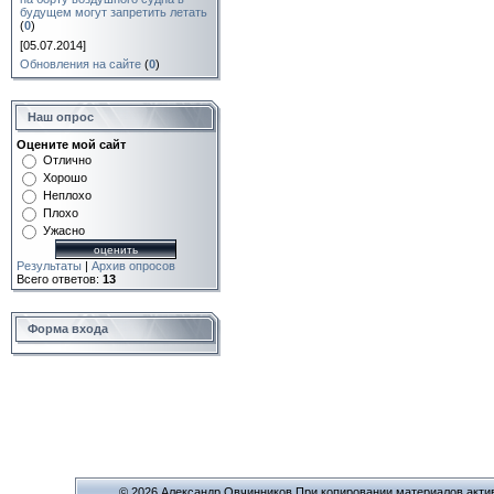
будущем могут запретить летать
(
0
)
[05.07.2014]
Обновления на сайте
(
0
)
Наш опрос
Оцените мой сайт
Отлично
Хорошо
Неплохо
Плохо
Ужасно
Результаты
|
Архив опросов
Всего ответов:
13
Форма входа
© 2026 Александр Овчинников При копировании материалов актив