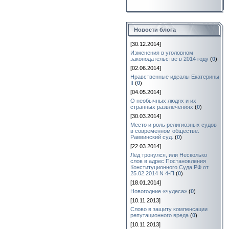
Новости блога
[30.12.2014]
Изменения в уголовном
законодательстве в 2014 году
(
0
)
[02.06.2014]
Нравственные идеалы Екатерины
II
(
0
)
[04.05.2014]
О необычных людях и их
странных развлечениях
(
0
)
[30.03.2014]
Место и роль религиозных судов
в современном обществе.
Раввинский суд.
(
0
)
[22.03.2014]
Лёд тронулся, или Несколько
слов в адрес Постановления
Конституционного Суда РФ от
25.02.2014 N 4-П
(
0
)
[18.01.2014]
Новогодние «чудеса»
(
0
)
[10.11.2013]
Слово в защиту компенсации
репутационного вреда
(
0
)
[10.11.2013]