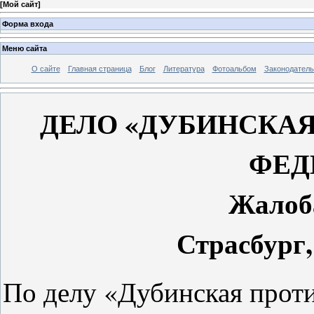
[
Мой сайт
]
Форма входа
Меню сайта
О сайте
Главная страница
Блог
Литература
Фотоальбом
Законодатель
ДЕЛО «ДУБИНСКА
ФЕД
Жалоб
Страсбург,
По делу «Дубинская прот