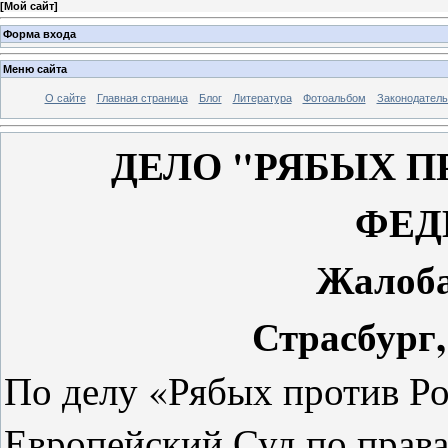
[
Мой сайт
]
Форма входа
Меню сайта
О сайте
Главная страница
Блог
Литература
Фотоальбом
Законодатель
ДЕЛО "РЯБЫХ 
ФЕД
Жалоба
Страсбург,
По делу «Рябых против Р
Европейский Суд по права