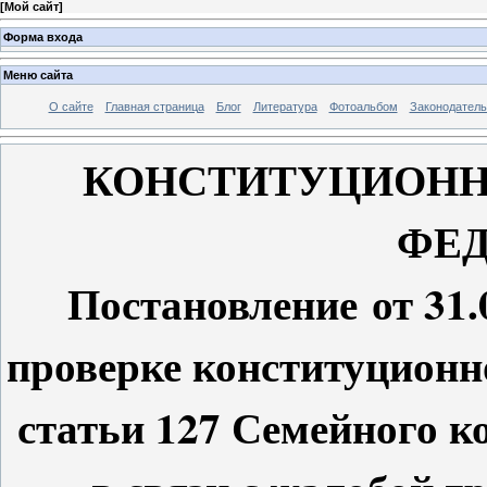
[
Мой сайт
]
Форма входа
Меню сайта
О сайте
Главная страница
Блог
Литература
Фотоальбом
Законодатель
КОНСТИТУЦИОНН
ФЕ
Постановление от 31.0
проверке конституционно
статьи 127 Семейного к