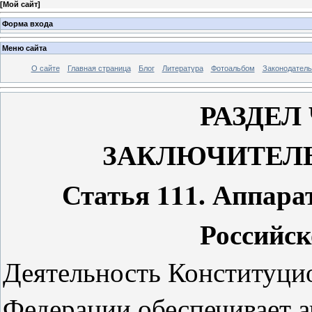
[
Мой сайт
]
Форма входа
Меню сайта
О сайте
Главная страница
Блог
Литература
Фотоальбом
Законодатель
РАЗДЕЛ
ЗАКЛЮЧИТЕЛ
Статья 111. Аппара
Российс
Деятельность Конституци
Федерации обеспечивает а