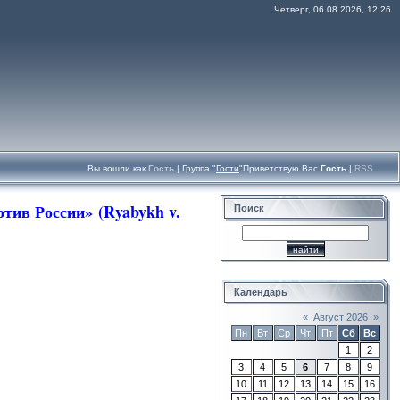
Четверг, 06.08.2026, 12:26
Вы вошли как
Гость
|
Группа
"
Гости
"
Приветствую Вас
Гость
|
RSS
тив России» (Ryabykh v.
Поиск
Календарь
«
Август 2026
»
Пн
Вт
Ср
Чт
Пт
Сб
Вс
1
2
3
4
5
6
7
8
9
10
11
12
13
14
15
16