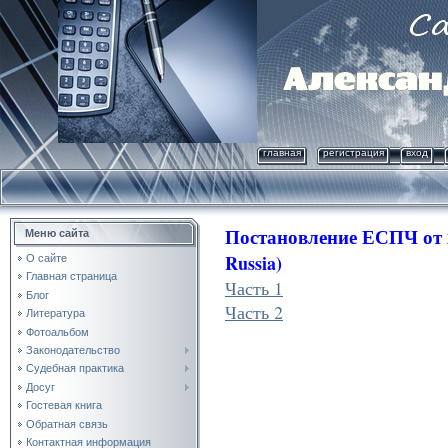
главная
регистрация
вход
Постановление ЕСПЧ от
Меню сайта
Russia)
О сайте
Главная страница
Часть 1
Блог
Часть 2
Литература
Фотоальбом
Законодательство
Судебная практика
Досуг
Гостевая книга
Обратная связь
Контактная информация