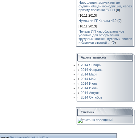
Нарушения, допускаемые
судами общей юрисдикции, через
призму практики ЕСПЧ
(
0
)
[10.11.2013]
Нужна ли ГПК глава 41?
(
0
)
[10.11.2013]
Печать ИП как обязательное
условие для оформления
трудовых книжек, путевых листов
и бланков строгой ...
(
0
)
Архив записей
2014 Январь
2014 Февраль
2014 Март
2014 Май
2014 Июнь
2014 Июль
2014 Август
2014 Октябрь
Счётчик
здать
бесплатный сайт
с
uCoz