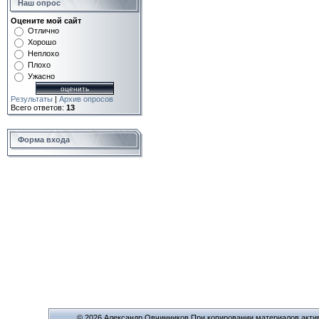
Наш опрос
Оцените мой сайт
Отлично
Хорошо
Неплохо
Плохо
Ужасно
Результаты
|
Архив опросов
Всего ответов:
13
Форма входа
© 2026 Александр Овчинников При копировании материалов актив