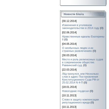
Новости блога
[30.12.2014]
Изменения в уголовном
законодательстве в 2014 году
(
0
)
[02.06.2014]
Нравственные идеалы Екатерины
II
(
0
)
[04.05.2014]
О необычных людях и их
странных развлечениях
(
0
)
[30.03.2014]
Место и роль религиозных судов
в современном обществе.
Раввинский суд.
(
0
)
[22.03.2014]
Лёд тронулся, или Несколько
слов в адрес Постановления
Конституционного Суда РФ от
25.02.2014 N 4-П
(
0
)
[18.01.2014]
Новогодние «чудеса»
(
0
)
[10.11.2013]
Слово в защиту компенсации
репутационного вреда
(
0
)
[10.11.2013]