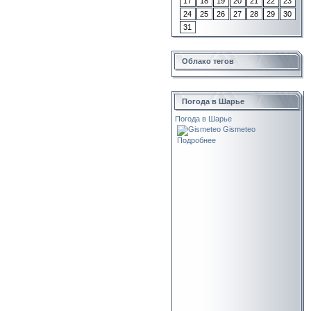
17
18
19
20
21
22
23
24
25
26
27
28
29
30
31
Облако тегов
Погода в Шарье
Погода в Шарье
Gismeteo
Подробнее