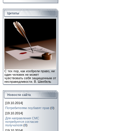
Цитаты
С тех пор, как изобрели право, ни
один человек не может
чувствовать себя защищенным от
несправедливости.
В. Швебель
Новости сайта
[19.10.2014]
Потребителям поубавят прав
(
0
)
[19.10.2014]
Для направления СМС
потребуется согласие
получателя
(
0
)
[19.10.2014]