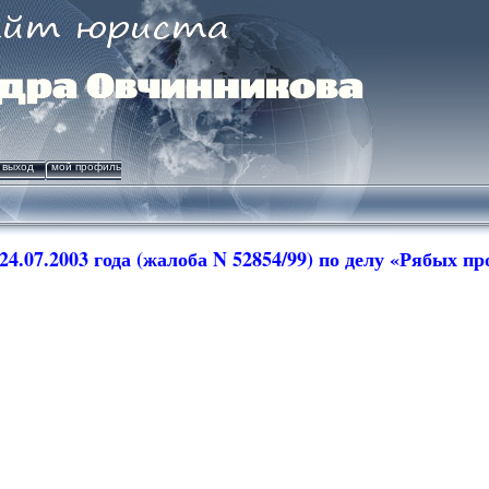
выход
мой профиль
24.07.2003
года (жалоба N 5
2854
/
99
) по делу «
Рябых
про