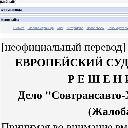
[
Мой сайт
]
Форма входа
Меню сайта
О сайте
Главная страница
Блог
Литература
Фотоальбом
Законодатель
[неофициальный перевод]
ЕВРОПЕЙСКИЙ СУД
Р Е Ш Е Н И
Дело "Совтрансавто
(Жалоба
Принимая во внимание вм