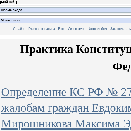
[
Мой сайт
]
Форма входа
Меню сайта
О сайте
Главная страница
Блог
Литература
Фотоальбом
Законодатель
Практика Конституц
Фед
Определение КС РФ № 272
жалобам граждан Евдоким
Мирошникова Максима Эд